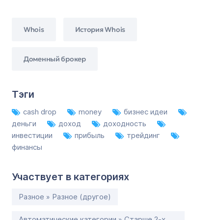
Whois
История Whois
Доменный брокер
Тэги
cash drop
money
бизнес идеи
деньги
доход
доходность
инвестиции
прибыль
трейдинг
финансы
Участвует в категориях
Разное » Разное (другое)
Автоматические категории » Старше 2-х