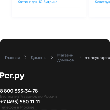
Хостинг для 1C-Битрикс
Конструк
Магазин
Главная
Домены
moneydrop.r
доменов
8 800 555-34-78
Бесплатный звонок по России
+7 (495) 580-11-11
Телефон в Москве